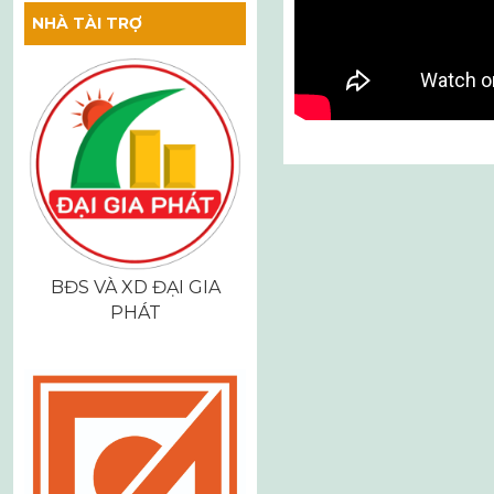
NHÀ TÀI TRỢ
Điều
hướng
bài
viết
BĐS VÀ XD ĐẠI GIA
PHÁT