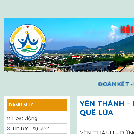
Skip
to
content
ĐOÀN KẾT - N
YÊN THÀNH –
DANH MỤC
QUÊ LÚA
Hoạt động
Tin tức - sự kiện
YÊN THÀNH – BỪN