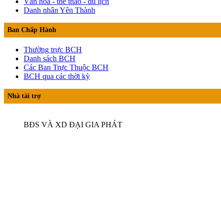
Văn hóa - thể thao - du lịch
Danh nhân Yên Thành
Ban Chấp Hành
Thường trực BCH
Danh sách BCH
Các Ban Trực Thuộc BCH
BCH qua các thời kỳ
Nhà tài trợ
BĐS VÀ XD ĐẠI GIA PHÁT