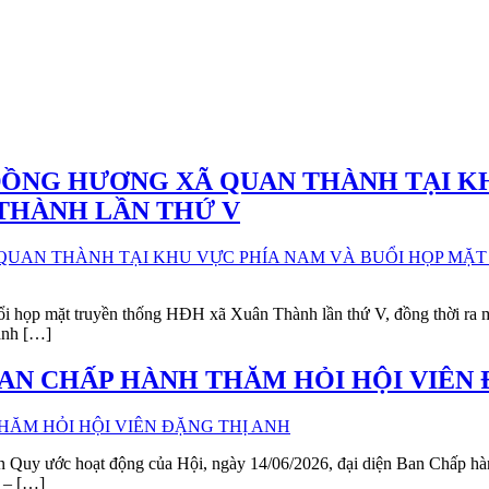
ĐỒNG HƯƠNG XÃ QUAN THÀNH TẠI KH
THÀNH LẦN THỨ V
i họp mặt truyền thống HĐH xã Xuân Thành lần thứ V, đồng thời ra 
ành […]
AN CHẤP HÀNH THĂM HỎI HỘI VIÊN 
 thần Quy ước hoạt động của Hội, ngày 14/06/2026, đại diện Ban Ch
 – […]