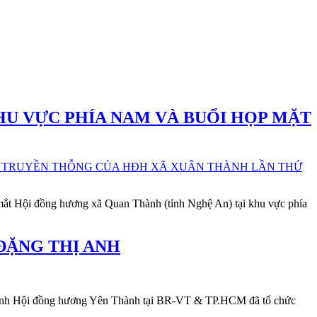
U VỰC PHÍA NAM VÀ BUỔI HỌP MẶT
mắt Hội đồng hương xã Quan Thành (tỉnh Nghệ An) tại khu vực phía
ĐẶNG THỊ ANH
ấp hành Hội đồng hương Yên Thành tại BR-VT & TP.HCM đã tổ chức