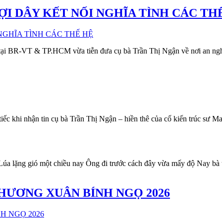
SỢI DÂY KẾT NỐI NGHĨA TÌNH CÁC TH
i BR-VT & TP.HCM vừa tiễn đưa cụ bà Trần Thị Ngận về nơi an nghỉ c
hi nhận tin cụ bà Trần Thị Ngận – hiền thê của cố kiến trúc sư Mai 
 lặng gió một chiều nay Ông đi trước cách đây vừa mấy độ Nay bà
HƯƠNG XUÂN BÍNH NGỌ 2026