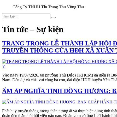
Công Ty TNHH Tín Trung Thu Vũng Tàu
Tìm
kiếm
cho:
Tin tức – Sự kiện
TRANG TRỌNG LỄ THÀNH LẬP HỘI 
TRUYỀN THỖNG CỦA HĐH XÃ XUÂN 
Vào ngày 19/07/2026, tại phường Thủ Đức (TP.HCM) đã diễn ra Buổ
Nam. Đến dự và chia vui cùng bà con, đại diện HĐH huyện Yên Th
ẤM ÁP NGHĨA TÌNH ĐỒNG HƯƠNG: B
Phát huy truyền thống tương thân tương ái và thực hiện đúng tinh
đoàn đến thăm hỏi hội viên gặp nạn. Đoàn gồm có ông Lê Thành Phi