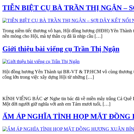
TIỄN BIỆT CỤ BÀ TRẦN THỊ NGẬN – 
Trong niềm tiếc thương vô hạn, Hội đồng hương (HĐH) Yên Thành tạ
nền móng cho Hội, mà tự thân cụ đã là nhịp cầu […]
Giới thiệu bài viếng cụ Trần Thị Ngận
Hội đồng hương Yên Thành tại BR-VT & TP.HCM vô cùng thương tiếc k
công lớn trong việc xây dựng Hội từ những […]
KÍNH VIẾNG BÁC 🌿 Nghe tin bác đã về miền mây trắng Cả Quê Lúa
Một đời người giữ nghĩa với anh em Tám mươi tuổi, […]
ẤM ÁP NGHĨA TÌNH HỌP MẶT ĐỒNG 