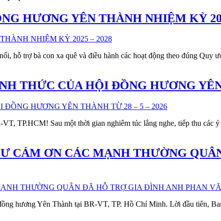
NG HƯƠNG YÊN THÀNH NHIỆM KỲ 2025
ết nối, hỗ trợ bà con xa quê và điều hành các hoạt động theo đúng Q
H THỨC CỦA HỘI ĐỒNG HƯƠNG YÊN TH
VT, TP.HCM! Sau một thời gian nghiêm túc lắng nghe, tiếp thu các ý 
HƯ CẢM ƠN CÁC MẠNH THƯỜNG QUÂN
i đồng hương Yên Thành tại BR-VT, TP. Hồ Chí Minh. Lời đầu tiên, B