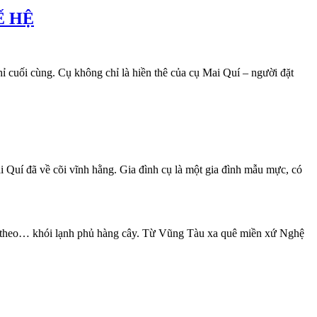
Ế HỆ
uối cùng. Cụ không chỉ là hiền thê của cụ Mai Quí – người đặt
Quí đã về cõi vĩnh hằng. Gia đình cụ là một gia đình mẫu mực, có
 theo… khói lạnh phủ hàng cây. Từ Vũng Tàu xa quê miền xứ Nghệ