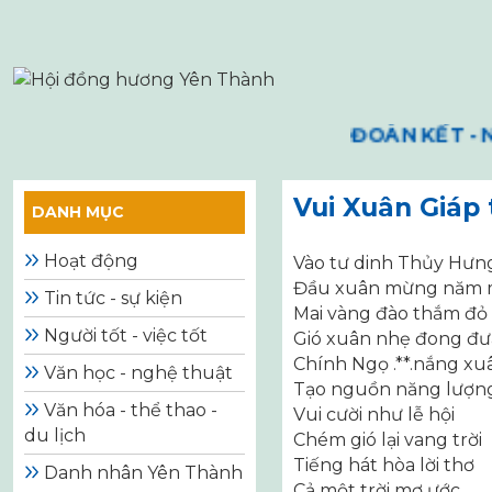
Skip
to
content
ĐOÀN KẾT - NH
Vui Xuân Giáp 
DANH MỤC
Hoạt động
Vào tư dinh Thủy Hưn
Đầu xuân mừng năm 
Tin tức - sự kiện
Mai vàng đào thắm đỏ
Người tốt - việc tốt
Gió xuân nhẹ đong đư
Chính Ngọ .**.nắng xu
Văn học - nghệ thuật
Tạo nguồn năng lượn
Văn hóa - thể thao -
Vui cười như lễ hội
du lịch
Chém gió lại vang trời
Tiếng hát hòa lời thơ
Danh nhân Yên Thành
Cả một trời mơ ước