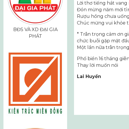
Lời thơ tiếng hát vang
Đón mừng năm mới tì
Rượu hồng chưa uống
Chúc mừng vui khỏe t
BĐS VÀ XD ĐẠI GIA
* Trân trọng cảm ơn g
PHÁT
chức buỗi gặp mặt đầu
Một lần nữa trân trọn
Phố biển 16 tháng giê
Thay lời muốn nói
Lai Huyền
Điều
hướng