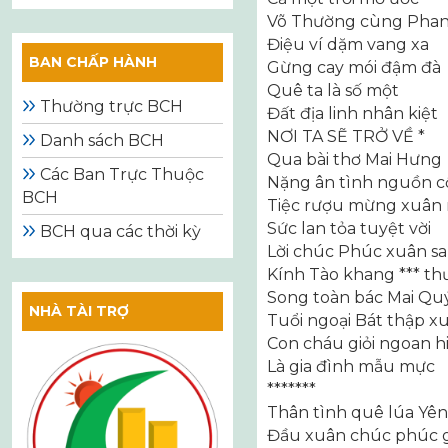
Võ Thường cùng Pha
Điệu ví dặm vang xa
BAN CHẤP HÀNH
Gừng cay mói đậm đà
Quê ta là số một
Thường trực BCH
Đất địa linh nhân kiệt
NƠI TA SẼ TRỞ VỀ *
Danh sách BCH
Qua bài thơ Mai Hưng
Các Ban Trực Thuộc
Nặng ân tình nguồn c
BCH
Tiệc rượu mừng xuân 
Sức lan tỏa tuyệt vời
BCH qua các thời kỳ
Lời chúc Phúc xuân s
Kính Tào khang *** t
Song toàn bác Mai Qu
NHÀ TÀI TRỢ
Tuổi ngoại Bát thập xu
Con cháu giỏi ngoan h
Là gia đình mẫu mực
*******
Thân tình quê lúa Yê
Đầu xuân chúc phúc 