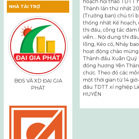
hoạch hội thao TDTT 
NHÀ TÀI TRỢ
Thành lần thứ nhất 
(Trưởng ban) chủ trì 
thống nhất Kế hoạch, 
thi đấu, công tác đảm
viên… Nội dung thi đấ
lông, Kéo có, Nhảy ba
hoạt động chào mừng
Thành đầu Xuân Quý Mã
đồng hương Yên Thành 
chức. Theo đó các môn
một thời gian từ 14 giờ
BĐS VÀ XD ĐẠI GIA
đấu TDTT xí nghiệp Li
PHÁT
HUYỀN
Điều
hướng
bài