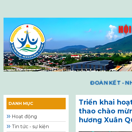
Skip
to
content
ĐOÀN KẾT - NHÂ
Triển khai hoạ
DANH MỤC
thao chào mừ
Hoạt động
hương Xuân Q
Tin tức - sự kiện