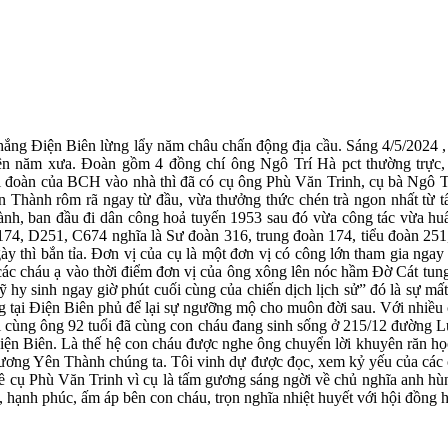
thắng Điện Biên lừng lẩy năm châu chấn động địa cầu. Sáng 4/5/2024
iên năm xưa. Đoàn gồm 4 đồng chí ông Ngô Trí Hà pct thường trự
đoàn của BCH vào nhà thì đã có cụ ông Phù Văn Trinh, cụ bà Ngô Th
hành rôm rã ngay từ đầu, vừa thưởng thức chén trà ngon nhất từ tấ
ành, ban đầu đi dân công hoả tuyến 1953 sau đó vừa công tác vừa huấn
174, D251, C674 nghĩa là Sư đoàn 316, trung đoàn 174, tiểu đoàn 251, 
ày thì bắn tỉa. Đơn vị của cụ là một đơn vị có công lớn tham gia ngay 
m các cháu ạ vào thời điểm đơn vị của ông xông lên nóc hầm Đờ Cát tung
 hy sinh ngay giờ phút cuối cùng của chiến dịch lịch sử” đó là sự mất
hắng tại Điện Biên phủ để lại sự ngưỡng mộ cho muôn đời sau. Với nhiề
ổi cùng ông 92 tuổi đã cùng con cháu đang sinh sống ở 215/12 đường 
 Biên. Là thế hệ con cháu được nghe ông chuyển lời khuyên răn học t
ương Yên Thành chúng ta. Tôi vinh dự được đọc, xem kỷ yếu của các ch
 về cụ Phù Văn Trinh vì cụ là tấm gương sáng ngời về chủ nghĩa anh 
hạnh phúc, ấm áp bên con cháu, trọn nghĩa nhiệt huyết với hội đồng 