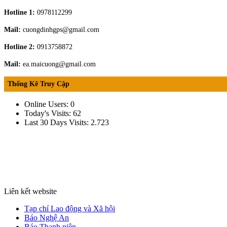
Hotline 1:
0978112299
Mail:
cuongdinhgps@gmail.com
Hotline 2:
0913758872
Mail:
ea.maicuong@gmail.com
Thống Kê Truy Cập
Online Users:
0
Today's Visits:
62
Last 30 Days Visits:
2.723
Liên kết website
Tạp chí Lao động và Xã hội
Báo Nghệ An
Báo Thanh niên