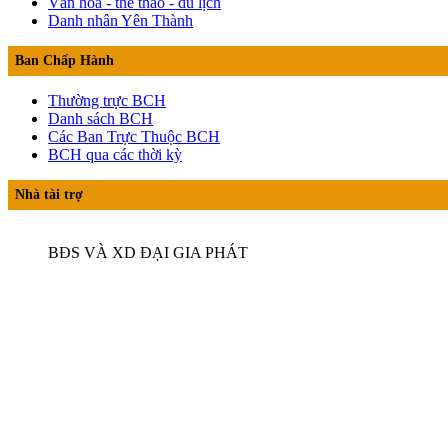
Văn hóa - thể thao - du lịch
Danh nhân Yên Thành
Ban Chấp Hành
Thường trực BCH
Danh sách BCH
Các Ban Trực Thuộc BCH
BCH qua các thời kỳ
Nhà tài trợ
BĐS VÀ XD ĐẠI GIA PHÁT