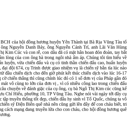
 , BCH của hội đồng hương huyện Yên Thành tại Bà Rịa Vũng Tàu tổ
c, ông Nguyễn Danh Bảy, ông Nguyễn Cảnh Trí, anh Lãi Văn Hùng
ị Kim Cúc và con rễ, con dâu đã có mặt hân hoan đón đoàn, tay bắt
m lòng của con ông bà trong ngôi nhà ấm áp. Chúng tôi tìm hiểu về
 luyện, vừa chiến đấu và cụ có tinh thần chiến đấu cao, huấn luyện
đại đội 674, cụ Trinh được giao nhiệm vụ là chiến sỹ bắn tỉa lúc nào
từ đầu chiến dịch cho đến giờ phút kết thúc chiến dịch vào lúc 16-17
 cờ chiến thắng thì cũng chính lúc đó có 1 số đơn vị của Pháp gần đó
 mát vô cùng to lớn của đơn vị , vì có nhiều công lao trong chiến đấu
u câu chuyện về đánh giặc của cụ ông, cụ bà Ngô Thị Kim cúc cũng kể
Lưu Chí Hiếu, phường 10, TP Vũng Tàu. Nghe nói vài ngày tới đây cụ
ập truyền thống tốt đẹp, chiến đấu hy sinh vì Tổ Quốc, chúng ta vô
iến sỹ Điện Biên quê nhà nên cũng gửi lên đây để con cháu biết, tri
hùng cách mạng đang truyền lửa cho con cháu, cho hội đồng hương quê
hương.