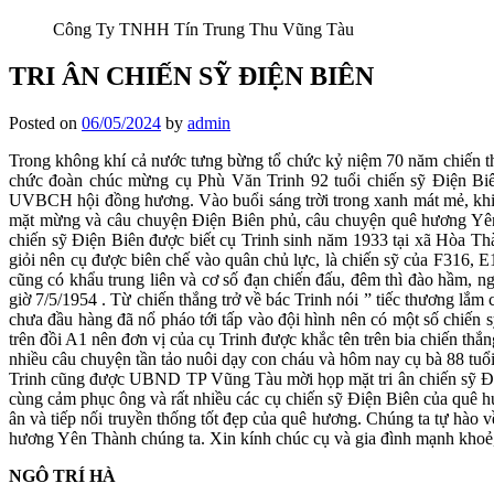
Công Ty TNHH Tín Trung Thu Vũng Tàu
TRI ÂN CHIẾN SỸ ĐIỆN BIÊN
Posted on
06/05/2024
by
admin
Trong không khí cả nước tưng bừng tổ chức kỷ niệm 70 năm chiến 
chức đoàn chúc mừng cụ Phù Văn Trinh 92 tuổi chiến sỹ Điện B
UVBCH hội đồng hương. Vào buổi sáng trời trong xanh mát mẻ, khi 
mặt mừng và câu chuyện Điện Biên phủ, câu chuyện quê hương Yên T
chiến sỹ Điện Biên được biết cụ Trinh sinh năm 1933 tại xã Hòa Th
giỏi nên cụ được biên chế vào quân chủ lực, là chiến sỹ của F316, E
cũng có khẩu trung liên và cơ số đạn chiến đấu, đêm thì đào hầm, ng
giờ 7/5/1954 . Từ chiến thắng trở về bác Trinh nói ” tiếc thương lắ
chưa đầu hàng đã nổ pháo tới tấp vào đội hình nên có một số chiến sỹ
trên đồi A1 nên đơn vị của cụ Trinh được khắc tên trên bia chiến t
nhiều câu chuyện tần tảo nuôi dạy con cháu và hôm nay cụ bà 88 tu
Trinh cũng được UBND TP Vũng Tàu mời họp mặt tri ân chiến sỹ Điện
cùng cảm phục ông và rất nhiều các cụ chiến sỹ Điện Biên của quê h
ân và tiếp nối truyền thống tốt đẹp của quê hương. Chúng ta tự hào
hương Yên Thành chúng ta. Xin kính chúc cụ và gia đình mạnh khoẻ, 
NGÔ TRÍ HÀ