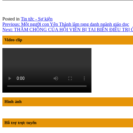
Posted in
Tin tức - Sự kiện
Điều
Previous:
Một người con Yên Thành làm rạng danh ngành giáo dục
Next:
THĂM CHỒNG CỦA HỘI VIÊN BỊ TAI BIẾN ĐIỀU TRỊ 
hướng
bài
Video clip
viết
Hình ảnh
Hỗ trợ trực tuyến