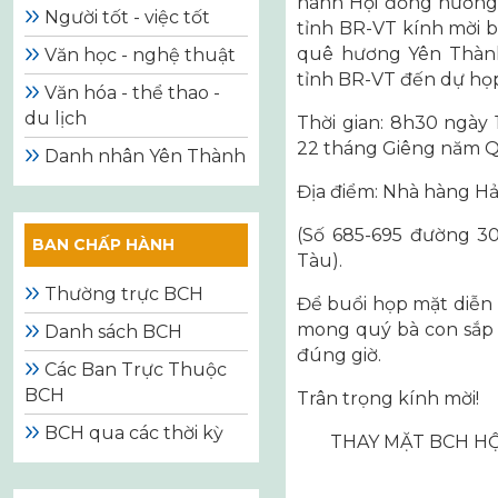
hành Hội đồng hương
Người tốt - việc tốt
tỉnh BR-VT kính mời b
quê hương Yên Thành 
Văn học - nghệ thuật
tỉnh BR-VT đến dự họ
Văn hóa - thể thao -
du lịch
Thời gian: 8h30 ngày
22 tháng Giêng năm Q
Danh nhân Yên Thành
Địa điểm: Nhà hàng H
(Số 685-695 đường 3
BAN CHẤP HÀNH
Tàu).
Thường trực BCH
Để buổi họp mặt diễn 
mong quý bà con sắp 
Danh sách BCH
đúng giờ.
Các Ban Trực Thuộc
BCH
Trân trọng kính mời!
BCH qua các thời kỳ
THAY MẶT BCH H