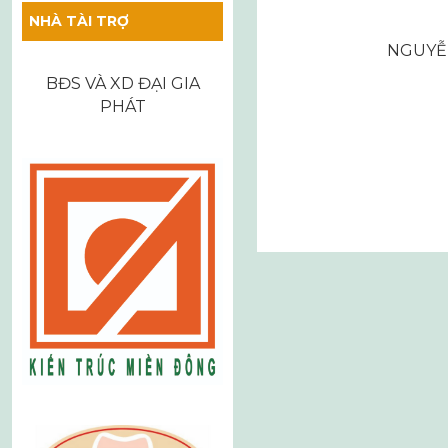
NHÀ TÀI TRỢ
NGUYỄ
BĐS VÀ XD ĐẠI GIA
PHÁT
Điều
hướng
bài
viết