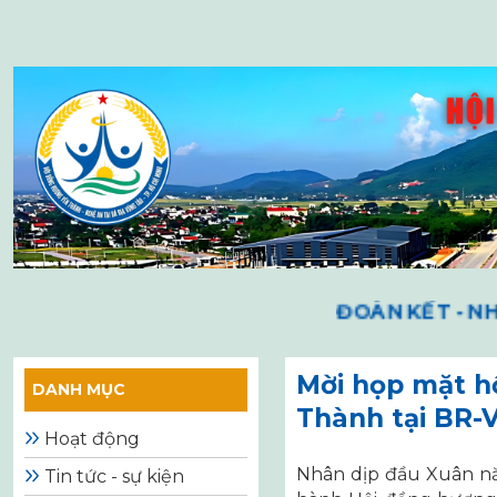
Skip
to
content
ĐOÀN KẾT - NHÂN
Mời họp mặt h
DANH MỤC
Thành tại BR-
Hoạt động
Nhân dịp đầu Xuân n
Tin tức - sự kiện