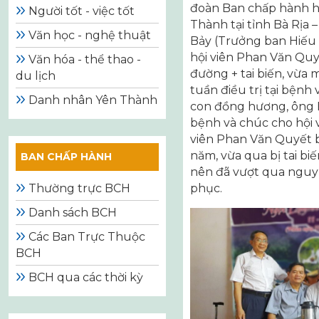
đoàn Ban chấp hành 
Người tốt - việc tốt
Thành tại tỉnh Bà Rị
Văn học - nghệ thuật
Bảy (Trưởng ban Hiếu 
hội viên Phan Văn Quy
Văn hóa - thể thao -
đường + tai biến, vừa 
du lịch
tuần điều trị tại bện
Danh nhân Yên Thành
con đồng hương, ông B
bệnh và chúc cho hội 
viên Phan Văn Quyết 
năm, vừa qua bị tai bi
BAN CHẤP HÀNH
nên đã vượt qua nguy 
Thường trực BCH
phục.
Danh sách BCH
Các Ban Trực Thuộc
BCH
BCH qua các thời kỳ