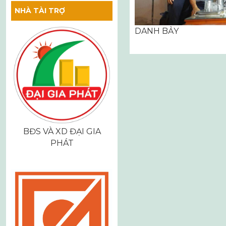
NHÀ TÀI TRỢ
DANH BẢY
Điều
hướng
bài
viết
BĐS VÀ XD ĐẠI GIA
PHÁT