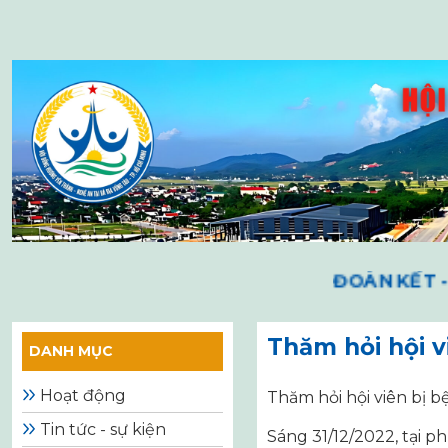
Skip
to
content
ĐOÀN KẾT - N
Thăm hỏi hội v
DANH MỤC
Hoạt động
Thăm hỏi hội viên bị b
Tin tức - sự kiện
Sáng 31/12/2022, tại 