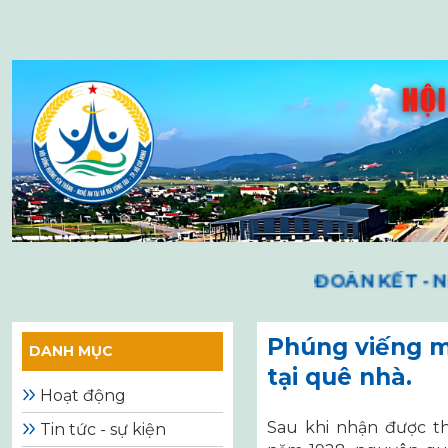
Skip
to
content
ĐOÀN KẾT - NH
Phúng viếng mẹ
DANH MỤC
tại quê nhà.
Hoạt động
Sau khi nhận được th
Tin tức - sự kiện