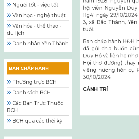
năm 1928, nguyên qu
Người tốt - việc tốt
hội viên Nguyễn Duy 
11g41 ngày 29/10/2024
Văn học - nghệ thuật
3, xã Bắc Thành, Yê
Văn hóa - thể thao -
tuổi.
du lịch
Ban chấp hành HĐH hu
Danh nhân Yên Thành
đã gửi chia buồn cùn
Duy Hồ và liên hệ nhờ
Hội thơ đường) thay
BAN CHẤP HÀNH
viếng hương hồn cụ P
30/10/2024.
Thường trực BCH
CẢNH TRÍ
Danh sách BCH
Các Ban Trực Thuộc
BCH
Điều
BCH qua các thời kỳ
hướng