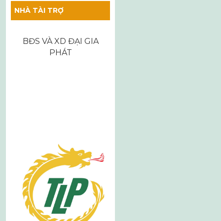
bài
NHÀ TÀI TRỢ
viết
BĐS VÀ XD ĐẠI GIA
PHÁT