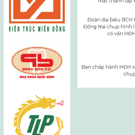
mặt thành lập
Đoàn đại biểu BCH 
Đồng Nai chụp hình l
cố vấn HĐ
Ban chấp hành HĐH x
chụp
Điều
hướng
bài
viết