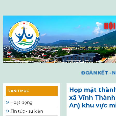
Skip
to
content
ĐOÀN KẾT - NH
Họp mặt thành
DANH MỤC
xã Vĩnh Thành
Hoạt động
An) khu vực 
Tin tức - sự kiện