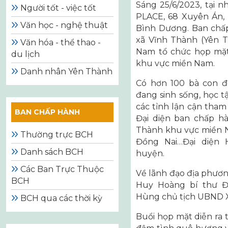
Sáng 25/6/2023, tại
Người tốt - việc tốt
PLACE, 68 Xuyên Án, 
Văn học - nghệ thuật
Bình Dương. Ban chấ
xã Vĩnh Thành (Yên 
Văn hóa - thể thao -
Nam tổ chức họp mặt
du lịch
khu vực miền Nam.
Danh nhân Yên Thành
Có hơn 100 bà con đ
đang sinh sống, học t
các tỉnh lận cận tham
BAN CHẤP HÀNH
Đại diện ban chấp h
Thành khu vực miền Na
Thường trực BCH
Đồng Nai…Đại diện 
Danh sách BCH
huyện.
Các Ban Trực Thuộc
Về lãnh đạo địa phươn
BCH
Huy Hoàng bí thư 
Hùng chủ tịch UBND X
BCH qua các thời kỳ
Buổi họp mặt diễn ra 