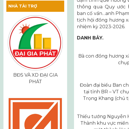
đậm tình quê hương v
NHÀ TÀI TRỢ
thông qua Quy ước h
ban cố vấn…anh Phạm
tịch hội đồng hương 
nhiệm kỳ 2023-2026.
DANH BẢY.
Bà con đồng hương x
chụp
BĐS VÀ XD ĐẠI GIA
PHÁT
Đoàn đại biểu Ban 
tại tỉnh BR – VT c
Trọng Khang (chủ 
Thiếu tướng Nguyễn 
Thành khu vực miền