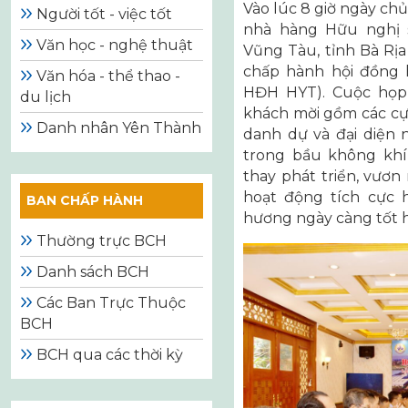
Vào lúc 8 giờ ngày ch
Người tốt - việc tốt
nhà hàng Hữu nghị 
Văn học - nghệ thuật
Vũng Tàu, tỉnh Bà Rị
chấp hành hội đồng
Văn hóa - thể thao -
HĐH HYT). Cuộc họp 
du lịch
khách mời gồm các cựu
Danh nhân Yên Thành
danh dự và đại diện n
trong bầu không khí
thay phát triển, vươ
hoạt động tích cực 
BAN CHẤP HÀNH
hương ngày càng tốt 
Thường trực BCH
Danh sách BCH
Các Ban Trực Thuộc
BCH
BCH qua các thời kỳ