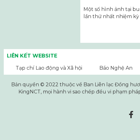
Một số hình ảnh tại 
lần thứ nhất nhiệm kỳ
Điều
hướng
LIÊN KẾT WEBSITE
bài
Tạp chí Lao động và Xã hội
Báo Nghệ An
viết
Bản quyền © 2022 thuộc về Ban Liên lạc Đồng hương
KingNCT
, mọi hành vi sao chép đều vi phạm pháp