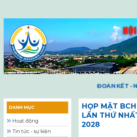
Skip
to
content
ĐOÀN KẾT - NHÂ
HỌP MẶT BCH
DANH MỤC
LẦN THỨ NHẤT
Hoạt động
2028
Tin tức - sự kiện