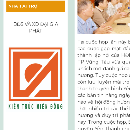
NHÀ TÀI TRỢ
BĐS VÀ XD ĐẠI GIA
PHÁT
Tại cuộc họp lần này 
cao cuộc gặp mặt đầ
thành lập hội của HĐ
TP Vũng Tàu vừa qua 
khách mời đánh giá ca
hương. Tuy cuộc họp 
còn lưu luyến mãi tro
thanh truyền hình Yê
các bản tin hàng ngà
hào về hội đồng hươn
thật nhiều tới các thế
hương và duy trì phát
nay. Trong cuộc họp,
huyện Yên Thành cho 1