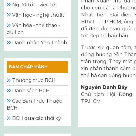
Phan Xuân Thu đã lo
Người tốt - việc tốt
cho con gái là Phươn
Nhật Tiến. Đại diện
Văn học - nghệ thuật
BRVT – TP.HCM, ông 
Văn hóa - thể thao -
đã đến dự, trao quà 
du lịch
tốt đẹp tới hai cháu.
Danh nhân Yên Thành
Trước sự quan tâm, 
đồng hương Yên Thành
trân trọng. Thay mặt 
BAN CHẤP HÀNH
xin chân thành cảm 
thể bà con đồng hươn
Thường trực BCH
Nguyễn Danh Bảy
Danh sách BCH
Chủ tịch Hội Đồng
Các Ban Trực Thuộc
TP.HCM
BCH
BCH qua các thời kỳ
Điều