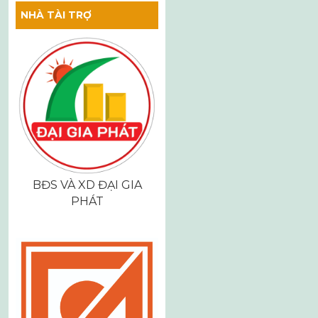
hướng
NHÀ TÀI TRỢ
bài
viết
BĐS VÀ XD ĐẠI GIA
PHÁT