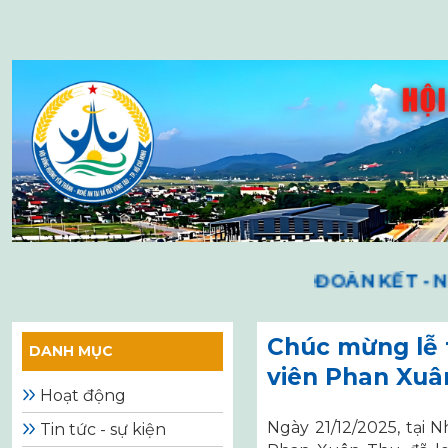
Skip
to
content
ĐOÀN KẾT - NH
Chúc mừng lễ 
DANH MỤC
viên Phan Xuâ
Hoạt động
Ngày 21/12/2025, tại 
Tin tức - sự kiện